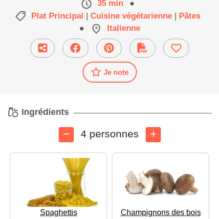
35 min
●
Plat Principal
|
Cuisine végétarienne
|
Pâtes
●
Italienne
Je note
Ingrédients
4 personnes
Spaghettis
Champignons des bois